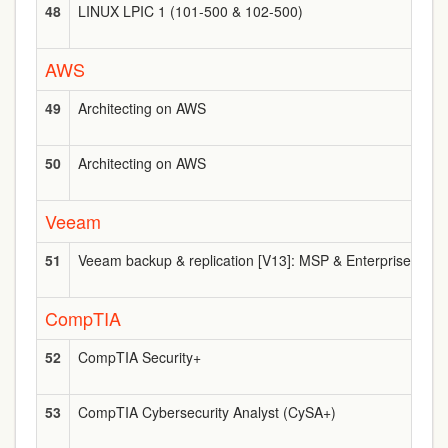
48
LINUX LPIC 1 (101-500 & 102-500)
AWS
49
Architecting on AWS
50
Architecting on AWS
Veeam
51
Veeam backup & replication [V13]: MSP & Enterprise data 
CompTIA
52
CompTIA Security+
53
CompTIA Cybersecurity Analyst (CySA+)