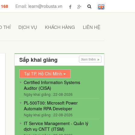
 168
Email:
learn@robusta.vn
 THÍ
DỊCH VỤ
KHÁCH HÀNG
LIÊN HỆ
Sắp khai giảng
Xem thêm
Tại TP. Hồ Chí Minh
Certified Information Systems
Auditor (CISA)
Ngày khai giảng : 22-08-2026
PL-500T00: Microsoft Power
Automate RPA Developer
Ngày khai giảng : 22-08-2026
IT Service Management - Quản lý
dịch vụ CNTT (ITSM)