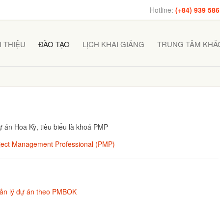
Hotline:
(+84) 939 586
I THIỆU
ĐÀO TẠO
LỊCH KHAI GIẢNG
TRUNG TÂM KHẢO
ự án Hoa Kỳ, tiêu biểu là khoá PMP
oject Management Professional (PMP)
uản lý dự án theo PMBOK