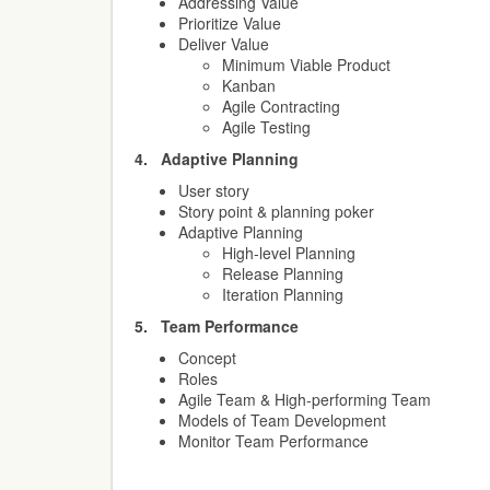
Addressing Value
Prioritize Value
Deliver Value
Minimum Viable Product
Kanban
Agile Contracting
Agile Testing
4.
Adaptive Planning
User story
Story point & planning poker
Adaptive Planning
High-level Planning
Release Planning
Iteration Planning
5.
Team Performance
Concept
Roles
Agile Team & High-performing Team
Models of Team Development
Monitor Team Performance