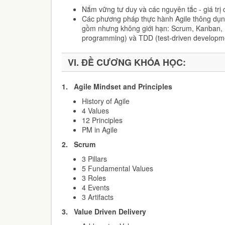
Nắm vững tư duy và các nguyên tắc - giá trị c
Các phương pháp thực hành Agile thông dụn
gồm nhưng không giới hạn: Scrum, Kanban, 
programming) và TDD (test-driven developme
VI.
ĐỀ CƯƠNG KHÓA HỌC:
1.
Agile Mindset and Principles
History of Agile
4 Values
12 Principles
PM in Agile
2.
Scrum
3 Pillars
5 Fundamental Values
3 Roles
4 Events
3 Artifacts
3.
Value Driven Delivery