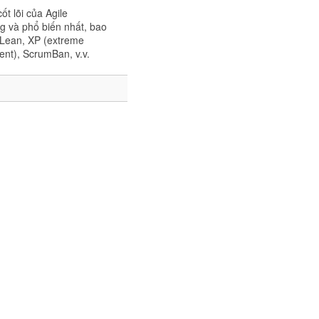
ốt lõi của Agile
g và phổ biến nhất, bao
Lean, XP (extreme
nt), ScrumBan, v.v.