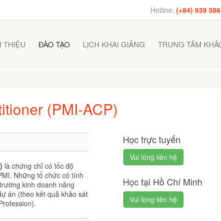
Hotline:
(+84) 939 586
I THIỆU
ĐÀO TẠO
LỊCH KHAI GIẢNG
TRUNG TÂM KHẢO
titioner (PMI-ACP)
Học trực tuyến
Vui lòng liên hệ
P)
là chứng chỉ có tốc độ
PMI. Những tổ chức có tính
Học tại Hồ Chí Minh
 trường kinh doanh năng
ự án (theo kết quả khảo sát
Vui lòng liên hệ
Profession).