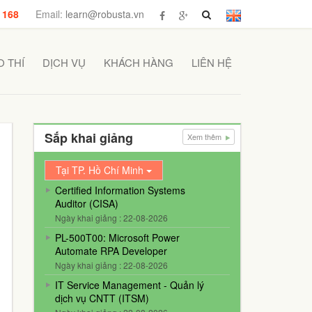
 168
Email:
learn@robusta.vn
 THÍ
DỊCH VỤ
KHÁCH HÀNG
LIÊN HỆ
Sắp khai giảng
Xem thêm
Tại TP. Hồ Chí Minh
Certified Information Systems
Auditor (CISA)
Ngày khai giảng : 22-08-2026
PL-500T00: Microsoft Power
Automate RPA Developer
Ngày khai giảng : 22-08-2026
IT Service Management - Quản lý
dịch vụ CNTT (ITSM)