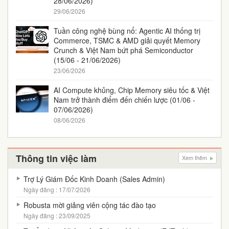
28/06/2026)
29/06/2026
Tuần công nghệ bùng nổ: Agentic AI thống trị
Commerce, TSMC & AMD giải quyết Memory
Crunch & Việt Nam bứt phá Semiconductor
(15/06 - 21/06/2026)
23/06/2026
AI Compute khủng, Chip Memory siêu tốc & Việt
Nam trở thành điểm đến chiến lược (01/06 -
07/06/2026)
08/06/2026
Thông tin việc làm
Xem thêm
Trợ Lý Giám Đốc Kinh Doanh (Sales Admin)
Ngày đăng : 17/07/2026
Robusta mời giảng viên cộng tác đào tạo
Ngày đăng : 23/09/2025