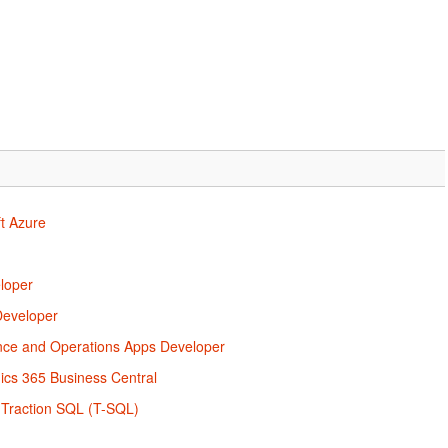
t Azure
loper
Developer
nce and Operations Apps Developer
ics 365 Business Central
 Traction SQL (T-SQL)