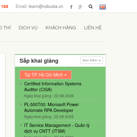
 168
Email:
learn@robusta.vn
 THÍ
DỊCH VỤ
KHÁCH HÀNG
LIÊN HỆ
Sắp khai giảng
Xem thêm
Tại TP. Hồ Chí Minh
Certified Information Systems
Auditor (CISA)
Ngày khai giảng : 22-08-2026
PL-500T00: Microsoft Power
Automate RPA Developer
Ngày khai giảng : 22-08-2026
IT Service Management - Quản lý
dịch vụ CNTT (ITSM)