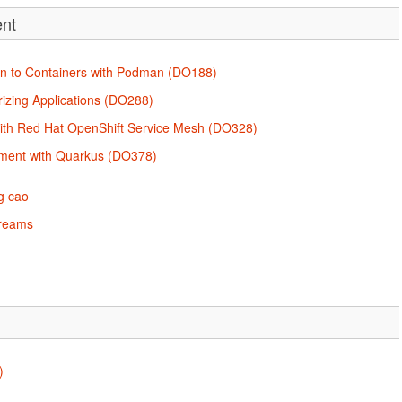
ent
on to Containers with Podman (DO188)
izing Applications (DO288)
s with Red Hat OpenShift Service Mesh (DO328)
pment with Quarkus (DO378)
g cao
treams
)