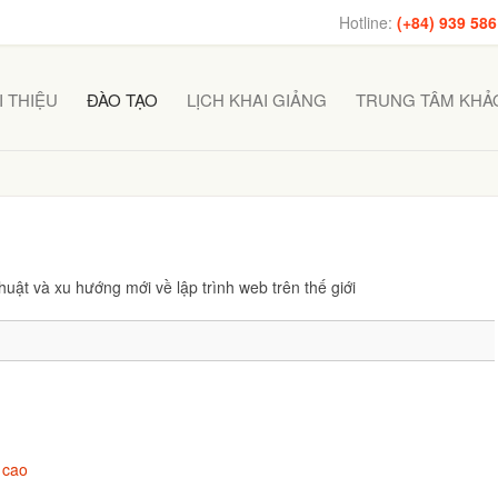
Hotline:
(+84) 939 586
I THIỆU
ĐÀO TẠO
LỊCH KHAI GIẢNG
TRUNG TÂM KHẢO
huật và xu hướng mới về lập trình web trên thế giới
 cao