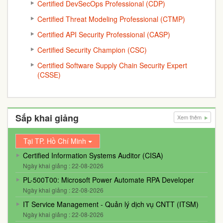
Certified DevSecOps Professional (CDP)
Certified Threat Modeling Professional (CTMP)
Certified API Security Professional (CASP)
Certified Security Champion (CSC)
Certified Software Supply Chain Security Expert
(CSSE)
Sắp khai giảng
Xem thêm
Tại TP. Hồ Chí Minh
Certified Information Systems Auditor (CISA)
Ngày khai giảng : 22-08-2026
PL-500T00: Microsoft Power Automate RPA Developer
Ngày khai giảng : 22-08-2026
IT Service Management - Quản lý dịch vụ CNTT (ITSM)
Ngày khai giảng : 22-08-2026