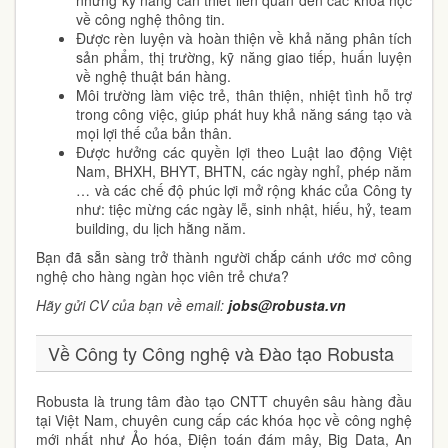
những kỹ năng cần thiết liên quan đến các khóa học
về công nghệ thông tin.
Được rèn luyện và hoàn thiện về khả năng phân tích
sản phẩm, thị trường, kỹ năng giao tiếp, huấn luyện
về nghệ thuật bán hàng.
Môi trường làm việc trẻ, thân thiện, nhiệt tình hỗ trợ
trong công việc, giúp phát huy khả năng sáng tạo và
mọi lợi thế của bản thân.
Được hưởng các quyền lợi theo Luật lao động Việt
Nam, BHXH, BHYT, BHTN, các ngày nghỉ, phép năm
… và các chế độ phúc lợi mở rộng khác của Công ty
như: tiệc mừng các ngày lễ, sinh nhật, hiếu, hỷ, team
building, du lịch hằng năm.
Bạn đã sẵn sàng trở thành người chắp cánh ước mơ công
nghệ cho hàng ngàn học viên trẻ chưa?
Hãy gửi CV của bạn về email:
jobs@robusta.vn
Về Công ty Công nghệ và Đào tạo Robusta
Robusta là trung tâm đào tạo CNTT chuyên sâu hàng đầu
tại Việt Nam, chuyên cung cấp các khóa học về công nghệ
mới nhất như Ảo hóa, Điện toán đám mây, Big Data, An