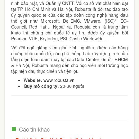
ninh bảo mật, và Quản lý CNTT. Với cơ sở vật chất hiện đại
tại TP. Hồ Chí Minh và Hà Nội, Robusta là đối tác đào tạo
ủy quyền quốc tế của các tập đoàn công nghệ hàng đầu
thế giới như Microsoft, DellEMC, VMware, (ISC)², EC-
Council, Red Hat… Ngoài ra, Robusta còn là trung tâm
khảo thí chứng chỉ quốc tế uy tín, được ủy quyền bởi
Pearson VUE, Kryterion, PSI, Castle Worldwide…
Với đội ngũ giảng viên giàu kinh nghiệm, được các hãng
chứng nhận quốc tế, cùng hệ thống Lab xây dựng trên nền
tảng điện toán đám mây tại các Data Center lớn ở TP.HCM
& Hà Nội, Robusta mang đến cho học viên môi trường học
tập hiện đại, thực chiến và tiện lợi.
Website:
www.robusta.vn
Quy mô công ty:
20-30 người
Các tin khác