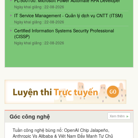
PL-500T00: Microsoft Power Automate RPA Developer
Ngày khai giảng : 22-08-2026
IT Service Management - Quản lý dịch vụ CNTT (ITSM)
Ngày khai giảng : 22-08-2026
Certified Information Systems Security Professional
(CISSP)
Ngày khai giảng : 22-08-2026
Góc công nghệ
Xem thêm
Tuần công nghệ bùng nổ: OpenAI Chip Jalapeño,
Anthropic Vs Alibaba & Việt Nam Đẩy Mạnh Tự Chủ