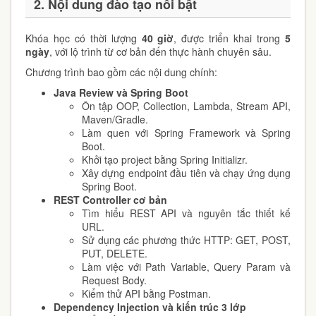
2. Nội dung đào tạo nổi bật
Khóa học có thời lượng
40 giờ
, được triển khai trong
5
ngày
, với lộ trình từ cơ bản đến thực hành chuyên sâu.
Chương trình bao gồm các nội dung chính:
Java Review và Spring Boot
Ôn tập OOP, Collection, Lambda, Stream API,
Maven/Gradle.
Làm quen với Spring Framework và Spring
Boot.
Khởi tạo project bằng Spring Initializr.
Xây dựng endpoint đầu tiên và chạy ứng dụng
Spring Boot.
REST Controller cơ bản
Tìm hiểu REST API và nguyên tắc thiết kế
URL.
Sử dụng các phương thức HTTP: GET, POST,
PUT, DELETE.
Làm việc với Path Variable, Query Param và
Request Body.
Kiểm thử API bằng Postman.
Dependency Injection và kiến trúc 3 lớp