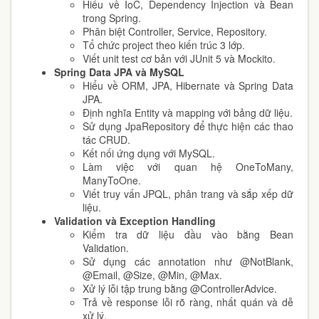
Hiểu về IoC, Dependency Injection và Bean
trong Spring.
Phân biệt Controller, Service, Repository.
Tổ chức project theo kiến trúc 3 lớp.
Viết unit test cơ bản với JUnit 5 và Mockito.
Spring Data JPA và MySQL
Hiểu về ORM, JPA, Hibernate và Spring Data
JPA.
Định nghĩa Entity và mapping với bảng dữ liệu.
Sử dụng JpaRepository để thực hiện các thao
tác CRUD.
Kết nối ứng dụng với MySQL.
Làm việc với quan hệ OneToMany,
ManyToOne.
Viết truy vấn JPQL, phân trang và sắp xếp dữ
liệu.
Validation và Exception Handling
Kiểm tra dữ liệu đầu vào bằng Bean
Validation.
Sử dụng các annotation như @NotBlank,
@Email, @Size, @Min, @Max.
Xử lý lỗi tập trung bằng @ControllerAdvice.
Trả về response lỗi rõ ràng, nhất quán và dễ
xử lý.