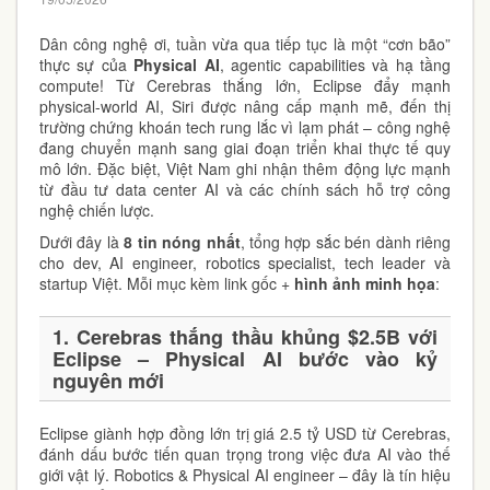
Dân công nghệ ơi, tuần vừa qua tiếp tục là một “cơn bão”
thực sự của
Physical AI
, agentic capabilities và hạ tầng
compute! Từ Cerebras thắng lớn, Eclipse đẩy mạnh
physical-world AI, Siri được nâng cấp mạnh mẽ, đến thị
trường chứng khoán tech rung lắc vì lạm phát – công nghệ
đang chuyển mạnh sang giai đoạn triển khai thực tế quy
mô lớn. Đặc biệt, Việt Nam ghi nhận thêm động lực mạnh
từ đầu tư data center AI và các chính sách hỗ trợ công
nghệ chiến lược.
Dưới đây là
8 tin nóng nhất
, tổng hợp sắc bén dành riêng
cho dev, AI engineer, robotics specialist, tech leader và
startup Việt. Mỗi mục kèm link gốc +
hình ảnh minh họa
:
1. Cerebras thắng thầu khủng $2.5B với
Eclipse – Physical AI bước vào kỷ
nguyên mới
Eclipse giành hợp đồng lớn trị giá 2.5 tỷ USD từ Cerebras,
đánh dấu bước tiến quan trọng trong việc đưa AI vào thế
giới vật lý. Robotics & Physical AI engineer – đây là tín hiệu