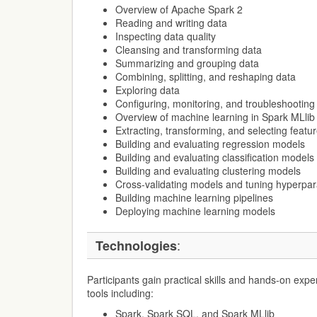
Overview of Apache Spark 2
Reading and writing data
Inspecting data quality
Cleansing and transforming data
Summarizing and grouping data
Combining, splitting, and reshaping data
Exploring data
Configuring, monitoring, and troubleshooting
Overview of machine learning in Spark MLlib
Extracting, transforming, and selecting featu
Building and evaluating regression models
Building and evaluating classification models
Building and evaluating clustering models
Cross-validating models and tuning hyperpa
Building machine learning pipelines
Deploying machine learning models
:
Technologies
Participants gain practical skills and hands-on expe
tools including:
Spark, Spark SQL, and Spark MLlib