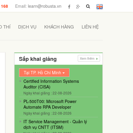
 168
Email:
learn@robusta.vn
 THÍ
DỊCH VỤ
KHÁCH HÀNG
LIÊN HỆ
Sắp khai giảng
Xem thêm
Tại TP. Hồ Chí Minh
Certified Information Systems
Auditor (CISA)
Ngày khai giảng : 22-08-2026
PL-500T00: Microsoft Power
Automate RPA Developer
Ngày khai giảng : 22-08-2026
IT Service Management - Quản lý
dịch vụ CNTT (ITSM)