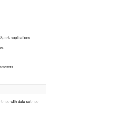
 Spark applications
res
rameters
rience with data science