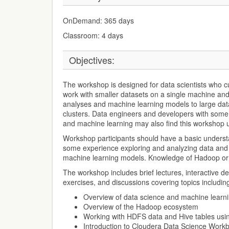
OnDemand: 365 days
Classroom: 4 days
Objectives:
The workshop is designed for data scientists who c
work with smaller datasets on a single machine and
analyses and machine learning models to large data
clusters. Data engineers and developers with some
and machine learning may also find this workshop u
Workshop participants should have a basic underst
some experience exploring and analyzing data and d
machine learning models. Knowledge of Hadoop or S
The workshop includes brief lectures, interactive 
exercises, and discussions covering topics includin
Overview of data science and machine learni
Overview of the Hadoop ecosystem
Working with HDFS data and Hive tables usi
Introduction to Cloudera Data Science Work