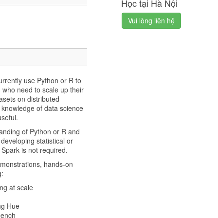
Học tại Hà Nội
Vui lòng liên hệ
urrently use Python or R to
 who need to scale up their
sets on distributed
 knowledge of data science
seful.
anding of Python or R and
eveloping statistical or
park is not required.
demonstrations, hands-on
g:
ng at scale
ng Hue
bench