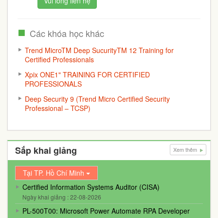
Vui lòng liên hệ
Các khóa học khác
Trend MicroTM Deep SucurityTM 12 Training for
Certified Professionals
Xpix ONE1" TRAINING FOR CERTIFIED
PROFESSIONALS
Deep Security 9 (Trend Micro Certified Security
Professional – TCSP)
Sắp khai giảng
Xem thêm
Tại TP. Hồ Chí Minh
Certified Information Systems Auditor (CISA)
Ngày khai giảng : 22-08-2026
PL-500T00: Microsoft Power Automate RPA Developer