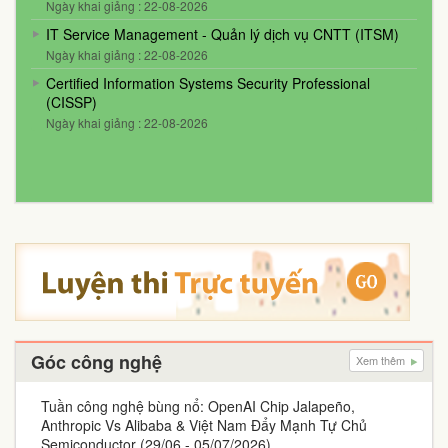
Ngày khai giảng : 22-08-2026
IT Service Management - Quản lý dịch vụ CNTT (ITSM)
Ngày khai giảng : 22-08-2026
Certified Information Systems Security Professional
(CISSP)
Ngày khai giảng : 22-08-2026
Góc công nghệ
Xem thêm
Tuần công nghệ bùng nổ: OpenAI Chip Jalapeño,
Anthropic Vs Alibaba & Việt Nam Đẩy Mạnh Tự Chủ
Semiconductor (29/06 - 05/07/2026)