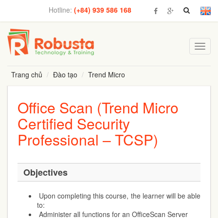
Hotline:
(+84) 939 586 168
Toggl
navig
Trang chủ
Đào tạo
Trend Micro
Office Scan (Trend Micro
Certified Security
Professional – TCSP)
Objectives
Upon completing this course, the learner will be able
to:
Administer all functions for an OfficeScan Server