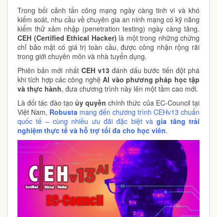
Trong bối cảnh tấn công mạng ngày càng tinh vi và khó
kiểm soát, nhu cầu về chuyên gia an ninh mạng có kỹ năng
kiểm thử xâm nhập (penetration testing) ngày càng tăng.
CEH (Certified Ethical Hacker)
là một trong những chứng
chỉ bảo mật có giá trị toàn cầu, được công nhận rộng rãi
trong giới chuyên môn và nhà tuyển dụng.
Phiên bản mới nhất
CEH v13
đánh dấu bước tiến đột phá
khi tích hợp các công nghệ
AI vào phương pháp học tập
và thực hành
, đưa chương trình này lên một tầm cao mới.
Là đối tác đào tạo
ủy
quyền
chính thức của EC-Council tại
Việt Nam,
Robusta
mang đến chương trình CEHv13 chuẩn
quốc tế – cùng nhiều ưu đãi đặc biệt và
gia tăng trải
nghiệm thực tế và hỗ trợ tối đa cho học viên
.