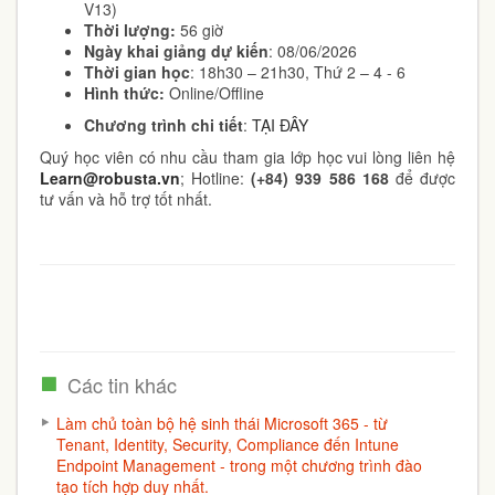
V13)
Thời lượng:
56 giờ
Ngày khai giảng dự kiến
: 08/06/2026
Thời gian học
: 18h30 – 21h30, Thứ 2 – 4 - 6
Hình thức:
Online/Offline
Chương trình chi tiết
:
TẠI ĐÂY
Quý học viên có nhu cầu tham gia lớp học vui lòng liên hệ
Learn@robusta.vn
; Hotline:
(+84) 939 586 168
để được
tư vấn và hỗ trợ tốt nhất.
Các tin khác
Làm chủ toàn bộ hệ sinh thái Microsoft 365 - từ
Tenant, Identity, Security, Compliance đến Intune
Endpoint Management - trong một chương trình đào
tạo tích hợp duy nhất.