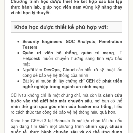
Chương
trình học được thiết kế kết hợp các bài tập
thực hành lab,
giúp học viên nắm vững kỹ năng thay
vì chỉ học lý thuyết.
Khóa học được thiết kế phù hợp với:
Security Engineers
,
SOC Analysts
,
Penetration
Testers
Quản trị viên hệ thống
,
quản trị mạng
, IT
Helpdesk muốn chuyển hướng sang lĩnh vực bảo
mật
Người làm
DevOps, Cloud
cần hiểu rõ kỹ thuật tấn
công để bảo vệ hệ thống của mình
Bất kỳ ai muốn thi lấy chứng chỉ
CEH
để
phát triển
nghề nghiệp trong ngành an ninh mạng
CEHv13 không chỉ là một chứng chỉ, mà còn là
cánh cửa
bước vào thế giới bảo mật chuyên sâu
, nơi bạn có thể
nhìn thế giới qua góc nhìn của hacker mũ trắng
, hiểu
rõ cách thức tấn công để bảo vệ hệ thống hiệu quả hơn.
Khóa học CEHv13 tại Robusta là sự lựa chọn tối ưu nếu
bạn đang tìm kiếm một chương trình
chính quy, chuẩn
quốc tế, thực hành chuyên sâu và có thể ứng dụng