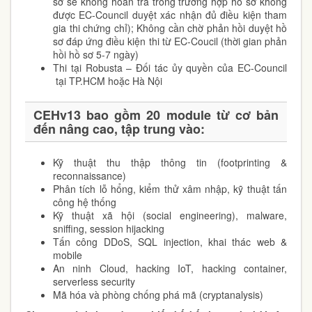
sơ sẽ không hoàn trả trong trường hợp hồ sơ không
được EC-Council duyệt xác nhận đủ điều kiện tham
gia thi chứng chỉ); Không cần chờ phản hồi duyệt hồ
sơ đáp ứng điều kiện thi từ EC-Coucil (thời gian phản
hồi hồ sơ 5-7 ngày)
Thi tại Robusta – Đối tác ủy quyền của EC-Council
tại TP.HCM hoặc Hà Nội
CEHv13 bao gồm 20 module từ cơ bản
đến nâng cao, tập trung vào:
Kỹ thuật thu thập thông tin (footprinting &
reconnaissance)
Phân tích lỗ hổng, kiểm thử xâm nhập, kỹ thuật tấn
công hệ thống
Kỹ thuật xã hội (social engineering), malware,
sniffing, session hijacking
Tấn công DDoS, SQL injection, khai thác web &
mobile
An ninh Cloud, hacking IoT, hacking container,
serverless security
Mã hóa và phòng chống phá mã (cryptanalysis)