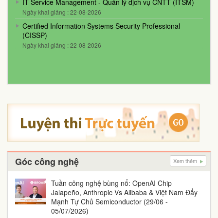
IT Service Management - Quản lý dịch vụ CNTT (ITSM)
Ngày khai giảng : 22-08-2026
Certified Information Systems Security Professional
(CISSP)
Ngày khai giảng : 22-08-2026
Góc công nghệ
Xem thêm
Tuần công nghệ bùng nổ: OpenAI Chip
Jalapeño, Anthropic Vs Alibaba & Việt Nam Đẩy
Mạnh Tự Chủ Semiconductor (29/06 -
05/07/2026)