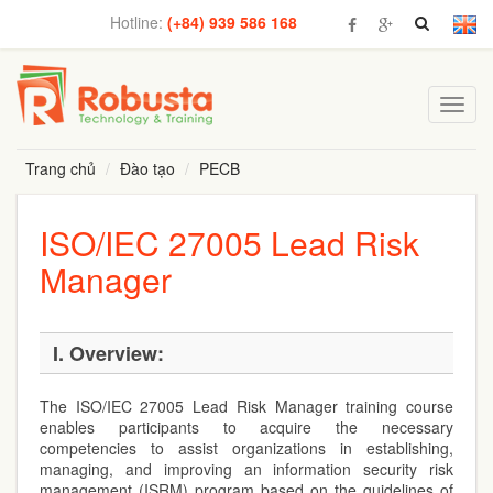
Hotline:
(+84) 939 586 168
Toggl
navig
Trang chủ
Đào tạo
PECB
ISO/IEC 27005 Lead Risk
Manager
I. Overview:
The ISO/IEC 27005 Lead Risk Manager training course
enables participants to acquire the necessary
competencies to assist organizations in establishing,
managing, and improving an information security risk
management (ISRM) program based on the guidelines of