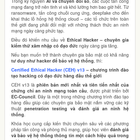
Trong kỷ nguyên
AI và chuyển đổi số
, các cuộc tấn công
mạng đang trở nên tinh vi và khó lường hơn bao giờ hết. Từ
ransomware, tấn công chuỗi cung ứng, deepfake cho đến
khai thác lỗ hổng hệ thống cloud – các tổ chức trên toàn
thế giới đang phải đối mặt với những thách thức an ninh
mạng ngày càng phức tạp.
Điều đó khiến nhu cầu về
Ethical Hacker – chuyên gia
kiểm thử xâm nhập có đạo đức
ngày càng gia tăng.
Nếu bạn muốn trở thành chuyên gia bảo mật có khả năng
tư duy như hacker để bảo vệ hệ thống
, thì:
Certified Ethical Hacker (CEH) v13
– chương trình đào
tạo hacking có đạo đức hàng đầu thế giới
CEH v13 là
phiên bản mới nhất và tiên tiến nhất của
chứng chỉ an ninh mạng toàn cầu
, được phát triển bởi
EC-Council
. Đây là một trong những chương trình đào tạo
hàng đầu giúp các chuyên gia bảo mật nắm vững các kỹ
thuật
penetration testing và đánh giá an ninh hệ
thống
.
Khóa học cung cấp kiến thức chuyên sâu về các phương
pháp tấn công và phòng thủ mạng, giúp học viên
đánh giá
và bảo vệ hệ thống thông tin một cách hiệu quả trong