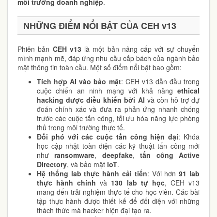
môi trường doanh nghiệp
.
NHỮNG ĐIỂM NỔI BẬT CỦA CEH v13
Phiên bản
CEH v13
là một bản nâng cấp với sự chuyển
mình mạnh mẽ, đáp ứng nhu cầu cấp bách của ngành bảo
mật thông tin toàn cầu. Một số điểm nổi bật bao gồm:
Tích hợp AI vào bảo mật
: CEH v13 dẫn đầu trong
cuộc chiến an ninh mạng với khả năng
ethical
hacking được điều khiển bởi AI
và còn hỗ trợ dự
đoán chính xác và đưa ra phản ứng nhanh chóng
trước các cuộc tấn công, tối ưu hóa năng lực phòng
thủ trong môi trường thực tế.
Đối phó với các cuộc tấn công hiện đại
: Khóa
học cập nhật toàn diện các kỹ thuật tấn công mới
như
ransomware
,
deepfake
,
tấn công Active
Directory
, và bảo mật
IoT
.
Hệ thống lab thực hành cải tiến
: Với hơn
91 lab
thực hành chính
và
130 lab tự học
, CEH v13
mang đến trải nghiệm thực tế cho học viên. Các bài
tập thực hành được thiết kế để đối diện với những
thách thức mà hacker hiện đại tạo ra.