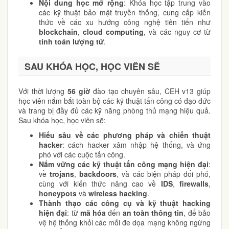
Nội dung học mở rộng
: Khóa học tập trung vào
các kỹ thuật bảo mật truyền thống, cung cấp kiến
thức về các xu hướng công nghệ tiên tiến như
blockchain
,
cloud computing
, và các nguy cơ từ
tính toán lượng tử
.
SAU KHÓA HỌC, HỌC VIÊN SẼ
Với thời lượng
56 giờ
đào tạo chuyên sâu, CEH v13 giúp
học viên nắm bắt toàn bộ các kỹ thuật tấn công có đạo đức
và trang bị đầy đủ các kỹ năng phòng thủ mạng hiệu quả.
Sau khóa học, học viên sẽ:
Hiểu sâu về các phương pháp và chiến thuật
hacker
: cách hacker xâm nhập hệ thống, và ứng
phó với các cuộc tấn công.
Nắm vững các kỹ thuật tấn công mạng hiện đại
:
về
trojans
,
backdoors
, và các biện pháp đối phó,
cùng với kiến thức nâng cao về
IDS
,
firewalls
,
honeypots
và
wireless hacking
.
Thành thạo các công cụ và kỹ thuật hacking
hiện đại
: từ
mã hóa
đến
an toàn thông tin
, để bảo
vệ hệ thống khỏi các mối đe dọa mạng không ngừng