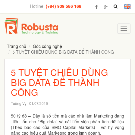
Hotline:
(+84) 939 586 168
Toggl
navig
Trang chủ
Góc công nghệ
5 TUYỆT CHIÊU DÙNG BIG DATA ĐỂ THÀNH CÔNG
5 TUYỆT CHIÊU DÙNG
BIG DATA ĐỂ THÀNH
CÔNG
Tường Vy | 01/07/2016
50 tỷ đô – Đây là số tiền mà các nhà làm Marketing đang
tiêu tốn cho “Big data” và cải tiến việc phân tích dữ liệu
(Theo báo cáo của BMO Capital Markets) - với hy vọng
nâng cao hiệu quả Marketing trong kinh doanh.