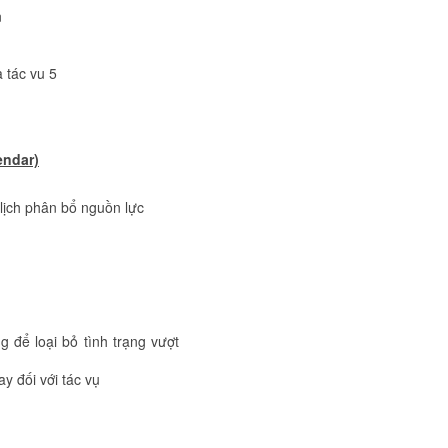
n
 tác vu 5
endar)
 lịch phân bổ nguồn lực
 để loại bỏ tình trạng vượt
 đối với tác vụ