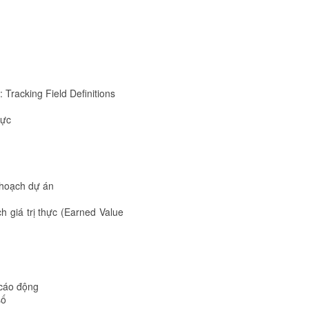
 Tracking Field Definitions
lực
 hoạch dự án
h giá trị thực (Earned Value
 cáo động
số