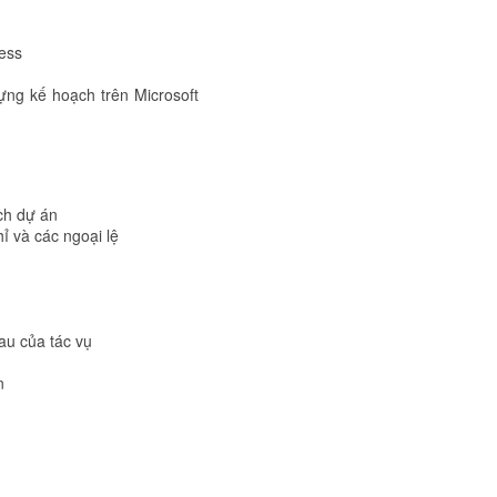
ess
ựng kế hoạch trên Microsoft
ch dự án
hỉ và các ngoại lệ
au của tác vụ
n