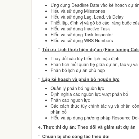
Ứng dụng Deadline Date vào kế hoạch dự á
Hiểu và sử dụng Milestones
Hiểu và sử dụng Lag, Lead, và Delay
Thiết lập, định vị và gỡ bỏ các ràng buộc của
Hiểu và sử dụng Inactive Task
Hiểu và sử dụng Task Inspector
Hiểu và sử dụng WBS Numbers
*
Tối ưu Lịch thực hiện dự án (Fine tuning Cal
Thay đổi các tùy biến lịch mặc định
Phân tích mối quan hệ giữa dự án, tác vụ và
Phân bố lịch dự án phù hợp
*
Lập kế hoạch và phân bổ nguồn lực
Quản lý phân bổ nguồn lực
Định nghĩa các nguồn lực vượt phân bổ
Phân cấp nguồn lực
Các cách thức tùy chỉnh tác vụ và phân công
phân bổ
Hiểu và áp dụng phương pháp Resource Delay
4.
Thực thi dự án: Theo dõi và giám sát dự án
*
Chuẩn bị cho công tác theo dõi