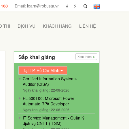
 168
Email:
learn@robusta.vn
 THÍ
DỊCH VỤ
KHÁCH HÀNG
LIÊN HỆ
Sắp khai giảng
Xem thêm
Tại TP. Hồ Chí Minh
Certified Information Systems
Auditor (CISA)
Ngày khai giảng : 22-08-2026
PL-500T00: Microsoft Power
Automate RPA Developer
Ngày khai giảng : 22-08-2026
IT Service Management - Quản lý
dịch vụ CNTT (ITSM)