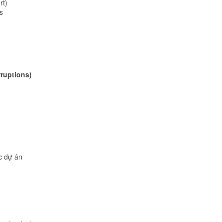
rt)
s
rruptions)
c dự án