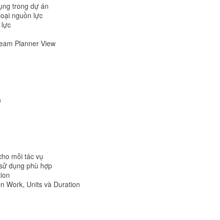
ụng trong dự án
loại nguồn lực
 lực
Team Planner View
h
cho mỗi tác vụ
c sử dụng phù hợp
tion
rên Work, Units và Duration