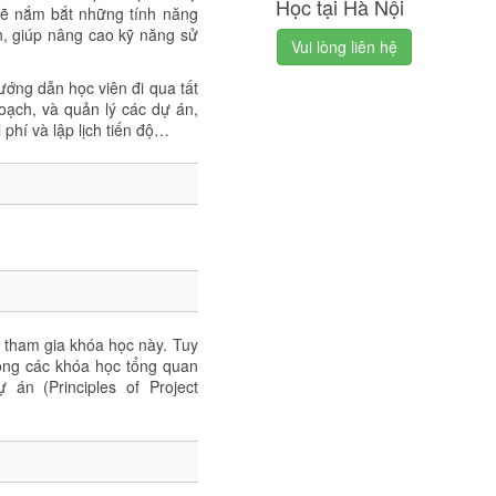
Học tại Hà Nội
sẽ nắm bắt những tính năng
n, giúp nâng cao kỹ năng sử
Vui lòng liên hệ
ướng dẫn học viên đi qua tất
hoạch, và quản lý các dự án,
phí và lập lịch tiến độ…
ể tham gia khóa học này. Tuy
rong các khóa học tổng quan
án (Principles of Project