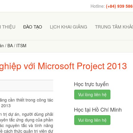
Hotline:
(+84) 939 586
I THIỆU
ĐÀO TẠO
LỊCH KHAI GIẢNG
TRUNG TÂM KHẢO
án / BA / ITSM
ghiệp với Microsoft Project 2013
Học trực tuyến
Vui lòng liên hệ
ng cần thiết trong công tác
t 2013
Học tại Hồ Chí Minh
trị dự án, người dùng phải
nguyên tắc ứng dụng của phần
Vui lòng liên hệ
ác nguyên tắc và tính năng
 cách thức quản trị viên dự