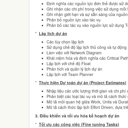
Định nghĩa các nguồn lực đơn thể được sử d
Ghi nhận các chi phí trong việc sử dụng mỗi 
Ghi nhận giới hạn và sự sẵn sàng của nguồn
Phân bổ nguồn lực vào tác vụ
Phân bổ các tác vụ vào nguồn lực sử dụng 
*
Lập lịch dự án
Các tùy chọn lập lịch
Sử dụng chế độ lập lịch thủ công và tự động
Làm việc với Network Diagram
Khái niệm hóa và định nghĩa các Critical Pat
Lập lịch với chế độ Float
Phân tích và quản lý lịch dự án
Lập lịch với Team Planner
*
Thực hiện Dự toán dự án (Project Estimates)
Nhập liệu các ước lượng thời gian và chi phí 
Phân biệt các loại tác vụ và mô tả cách thứ
Mô tả mối quan hệ giữa Work, Units và Dura
Mô tả cách thức lập lịch Effort Driven, dựa t
3.
Điều khiển và tối ưu hóa kế hoạch dự án
*
Tối ưu các công việc (Fine tuning Tasks)