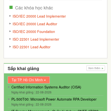
Các khóa học khác
ISO/IEC 20000 Lead Implementer
ISO/IEC 20000 Lead Auditor
ISO/IEC 20000 Foundation
ISO 22301 Lead Implementer
ISO 22301 Lead Auditor
Sắp khai giảng
Xem thêm
Tại TP. Hồ Chí Minh
Certified Information Systems Auditor (CISA)
Ngày khai giảng : 22-08-2026
PL-500T00: Microsoft Power Automate RPA Developer
Ngày khai giảng : 22-08-2026