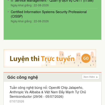
IT Service Management - Quản lý dịch vụ CNTT (ITSM)
Ngày khai giảng : 22-08-2026
Certified Information Systems Security Professional
(CISSP)
Ngày khai giảng : 22-08-2026
Góc công nghệ
Xem thêm
Tuần công nghệ bùng nổ: OpenAI Chip Jalapeño,
Anthropic Vs Alibaba & Việt Nam Đẩy Mạnh Tự Chủ
Semiconductor (29/06 - 05/07/2026)
07/07/2026