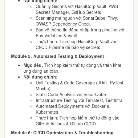
Nội dung chính:
Quản lý Secrets với HashiCorp Vault, AWS
Secrets Manager, GitHub Secrets
Scanning mã nguồn với SonarQube, Trivy,
OWASP Dependency Check
Bảo vệ thông tin đăng nhập trong pipeline với
Env Variables & Vault
Thực hành: Tích hợp HashiCorp Vault vào
CI/CD Pipeline để bảo vệ secrets
Module 5: Automated Testing & Deployment
Mục tiêu:
Tích hợp kiểm thử tự động và triển khai
ứng dụng an toàn.
Nội dung chính:
Unit Testing & Code Coverage (JUnit, PyTest,
Mocha)
Static Code Analysis với SonarQube
Infrastructure Testing với Terratest, TestInfra
Automated Deployments với Docker &
Kubernetes
Thực hành: Tích hợp kiểm thử tự động vào
GitHub Actions & GitLab CI/CD
Module
6
: CI/CD Optimization & Troubleshooting