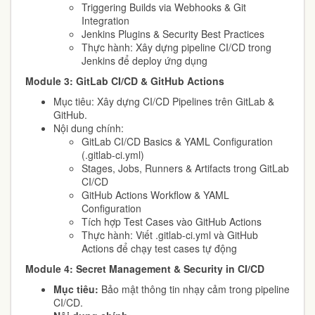
Triggering Builds via Webhooks & Git
Integration
Jenkins Plugins & Security Best Practices
Thực hành: Xây dựng pipeline CI/CD trong
Jenkins để deploy ứng dụng
Module 3: GitLab CI/CD & GitHub Actions
Mục tiêu: Xây dựng CI/CD Pipelines trên GitLab &
GitHub.
Nội dung chính:
GitLab CI/CD Basics & YAML Configuration
(.gitlab-ci.yml)
Stages, Jobs, Runners & Artifacts trong GitLab
CI/CD
GitHub Actions Workflow & YAML
Configuration
Tích hợp Test Cases vào GitHub Actions
Thực hành: Viết .gitlab-ci.yml và GitHub
Actions để chạy test cases tự động
Module 4: Secret Management & Security in CI/CD
Mục tiêu:
Bảo mật thông tin nhạy cảm trong pipeline
CI/CD.