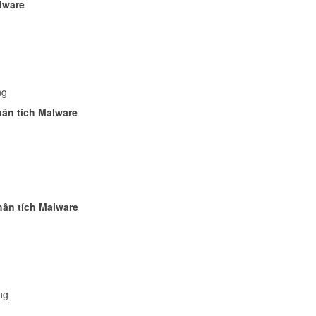
alware
.
ộng
hân tích Malware
hân tích Malware
ing