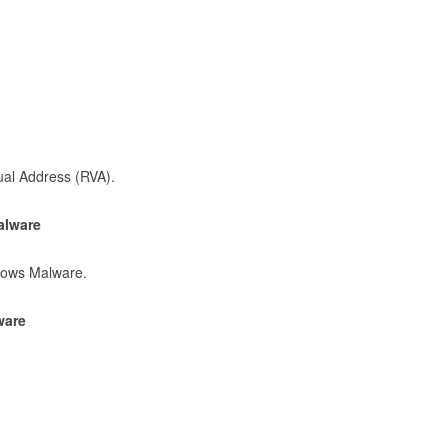
tual Address (RVA).
Malware
ndows Malware.
lware