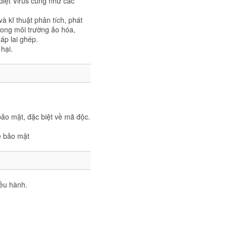
diệt Virus cũng như các
à kĩ thuật phân tích, phát
trong môi trường ảo hóa,
háp lai ghép.
hại.
ảo mật, đặc biệt về mã độc.
ề bảo mật
iều hành.