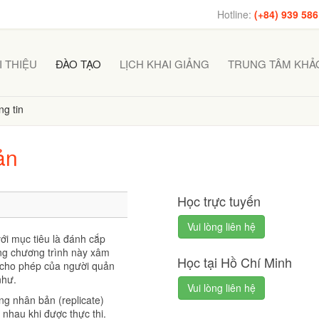
Hotline:
(+84) 939 586
I THIỆU
ĐÀO TẠO
LỊCH KHAI GIẢNG
TRUNG TÂM KHẢO
g tin
ản
Học trực tuyến
Vui lòng liên hệ
ới mục tiêu là đánh cắp
ng chương trình này xâm
Học tại Hồ Chí Minh
 cho phép của người quản
như.
Vui lòng liên hệ
ng nhân bản (replicate)
 nhau khi được thực thi.