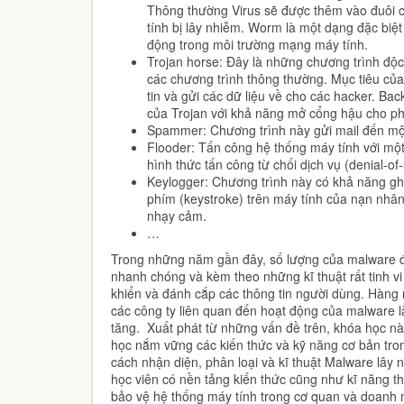
Thông thường Virus sẽ được thêm vào đuôi 
tính bị lây nhiễm. Worm là một dạng đặc biệt
động trong môi trường mạng máy tính.
Trojan horse: Đây là những chương trình độc
các chương trình thông thường. Mục tiêu của
tin và gửi các dữ liệu về cho các hacker. Ba
của Trojan với khả năng mở cổng hậu cho ph
Spammer: Chương trình này gửi mail đến mộ
Flooder: Tấn công hệ thống máy tính với một 
hình thức tấn công từ chối dịch vụ (denial-of-
Keylogger: Chương trình này có khả năng ghi 
phím (keystroke) trên máy tính của nạn nhân,
nhạy cảm.
…
Trong những năm gần đây, số lượng của malware đ
nhanh chóng và kèm theo những kĩ thuật rất tinh 
khiển và đánh cắp các thông tin người dùng. Hàng n
các công ty liên quan đến hoạt động của malware là
tăng. Xuất phát từ những vấn đề trên, khóa học nà
học nắm vững các kiến thức và kỹ năng cơ bản tro
cách nhận diện, phân loại và kĩ thuật Malware lây
học viên có nền tảng kiến thức cũng như kĩ năng 
bảo vệ hệ thống máy tính trong cơ quan và doanh 