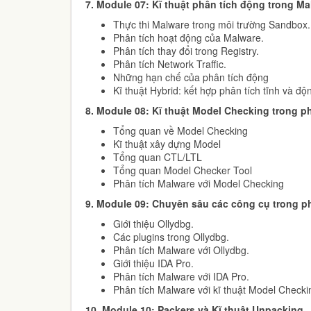
7.
Module 07: Kĩ thuật phân tích động trong M
Thực thi Malware trong môi trường Sandbox
Phân tích hoạt động của Malware.
Phân tích thay đổi trong Registry.
Phân tích Network Traffic.
Những hạn chế của phân tích động
Kĩ thuật Hybrid: kết hợp phân tích tĩnh và đ
8.
Module 08: Kĩ thuật Model Checking trong p
Tổng quan về Model Checking
Kĩ thuật xây dựng Model
Tổng quan CTL/LTL
Tổng quan Model Checker Tool
Phân tích Malware với Model Checking
9.
Module 09: Chuyên sâu các công cụ trong p
Giới thiệu Ollydbg.
Các plugins trong Ollydbg.
Phân tích Malware với Ollydbg.
Giới thiệu IDA Pro.
Phân tích Malware với IDA Pro.
Phân tích Malware với kĩ thuật Model Check
10.
Module 10: Packers và Kĩ thuật Unpacking