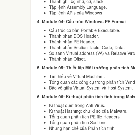
Thanh ghi, bộ nhớ, cờ, stack
Tập lệnh Assembly Language.
Tập lệnh APIs của Windows
4.
Module 04: Cấu trúc Windows PE Format
Cấu trúc cơ bản Portable Executable.
Thành phần DOS Header.
Thành phần PE Header.
Thành phần Section Table: Code, Data.
So sánh Virtual address (VA) và Relative Vir
Thành phần Offset.
5.
Module 05: Thiết lập Môi trường phân tích 
Tìm hiểu về Virtual Machine .
Tổng quan các công cụ trong phân tích Wi
Bảo vệ giữa Virtual System và Host System.
6.
Module 06: Kĩ thuật phân tích tĩnh trong Ma
Kĩ thuật quét trong Anti-Virus.
Kĩ thuật Hashing: chữ kí số của Malware.
Tổng quan phân tích PE file Headers
Tổng quan phân tích Sections.
Những hạn chế của Phân tích tĩnh