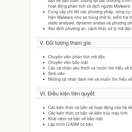
bảo vệ bản thân, chống lại các chương trình 
hoạt động phân tích và dịch ngược Malware.
Cung cấp chi tiết các phương pháp, công cụ v
hiện Malware như so trùng chữ kí, kiểm tra 
static analysis, dynamic analys và phương p
Xác định phương án, cách thức xử lý mã độc 
V. Đối tượng tham gia:
Chuyên viên phân tích mã độc.
Chuyên viên bảo mật.
Các cá nhân yêu thích và muốn tìm hiểu về b
Sinh viên
Những cá nhân đam mê và muốn tìm hiểu v
VI. Điều kiện tiên quyết:
Các kiến thức cơ bản về hoạt động của hệ đ
Các kiến thức cơ bản về kiến trúc máy tính
Khái niệm cơ bản về bảo mật.
Lập trình C/ASM cơ bản.