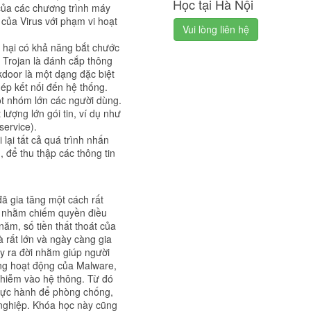
Học tại Hà Nội
của các chương trình máy
 của Virus với phạm vi hoạt
Vui lòng liên hệ
 hại có khả năng bắt chước
 Trojan là đánh cắp thông
ckdoor là một dạng đặc biệt
ép kết nối đến hệ thống.
t nhóm lớn các người dùng.
lượng lớn gói tin, ví dụ như
service).
lại tất cả quá trình nhấn
 để thu thập các thông tin
ã gia tăng một cách rất
vi nhằm chiếm quyền điều
ăm, số tiền thất thoát của
 rất lớn và ngày càng gia
y ra đời nhằm giúp người
ng hoạt động của Malware,
 nhiễm vào hệ thông. Từ đó
thực hành để phòng chống,
nghiệp. Khóa học này cũng