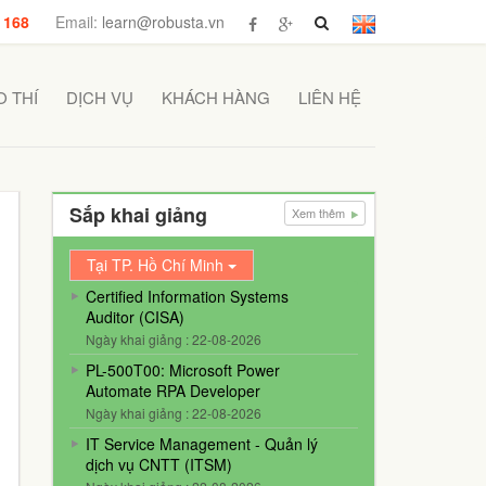
 168
Email:
learn@robusta.vn
 THÍ
DỊCH VỤ
KHÁCH HÀNG
LIÊN HỆ
Sắp khai giảng
Xem thêm
Tại TP. Hồ Chí Minh
Certified Information Systems
Auditor (CISA)
Ngày khai giảng : 22-08-2026
PL-500T00: Microsoft Power
Automate RPA Developer
Ngày khai giảng : 22-08-2026
IT Service Management - Quản lý
dịch vụ CNTT (ITSM)