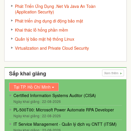
Phát Triển Ứng Dụng .Net Và Java An Toàn
(Application Security)
Phát triển ứng dụng di động bảo mật
Khai thác lỗ hổng phần mềm
Quản lý bảo mật hệ thống Linux
Virtualization and Private Cloud Security
Sắp khai giảng
Xem thêm
Tại TP. Hồ Chí Minh
Certified Information Systems Auditor (CISA)
Ngày khai giảng : 22-08-2026
PL-500T00: Microsoft Power Automate RPA Developer
Ngày khai giảng : 22-08-2026
IT Service Management - Quản lý dịch vụ CNTT (ITSM)
Ngày khai giảng : 22-08-2026