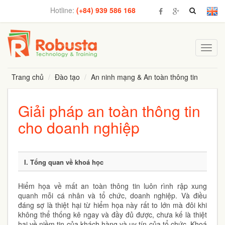
Hotline:
(+84) 939 586 168
Toggl
navig
Trang chủ
Đào tạo
An ninh mạng & An toàn thông tin
Giải pháp an toàn thông tin
cho doanh nghiệp
I. Tổng quan về khoá học
Hiểm họa về mất an toàn thông tin luôn rình rập xung
quanh mỗi cá nhân và tổ chức, doanh nghiệp. Và điều
đáng sợ là thiệt hại từ hiểm họa này rất to lớn mà đôi khi
không thể thống kê ngay và đầy đủ được, chưa kế là thiệt
hại về niềm tin của khách hàng và uy tín của tổ chức. Khoá