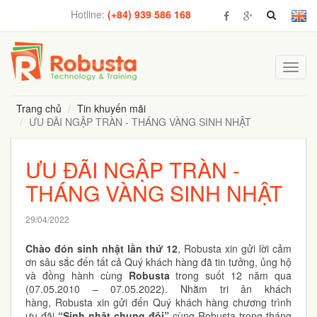
Hotline:
(+84) 939 586 168
Toggl
navig
Trang chủ
Tin khuyến mãi
ƯU ĐÃI NGẬP TRÀN - THÁNG VÀNG SINH NHẬT
ƯU ĐÃI NGẬP TRÀN -
THÁNG VÀNG SINH NHẬT
29/04/2022
Chào
đón sinh nhật lần thứ 12
, Robusta xin gửi lời cảm
ơn sâu sắc đến tất cả Quý khách hàng đã tin tưởng, ủng hộ
và đồng hành cùng
Robusta
trong suốt 12 năm qua
(07.05.2010 – 07.05.2022). Nhằm tri ân khách
hàng, Robusta xin gửi đến Quý khách hàng chương trình
ưu đãi
“Sinh nhật chung đôi”
cùng Robusta trong tháng