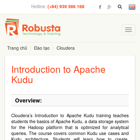
Hotline:
(+84) 939 586 168
Toggl
navig
Trang chủ
Đào tạo
Cloudera
Introduction to Apache
Kudu
Overview:
Cloudera’s Introduction to Apache Kudu training teaches
students the basics of Apache Kudu, a data storage system
for the Hadoop platform that is optimized for analytical
queries. The course covers common Kudu use cases and
Kudu architecture. Students will learn how to create,