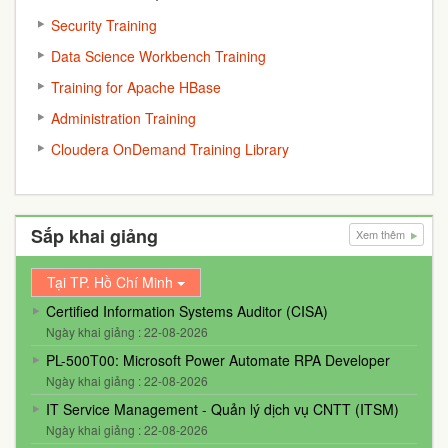
Security Training
Data Science Workbench Training
Training for Apache HBase
Administration Training
Cloudera OnDemand Training Library
Sắp khai giảng
Xem thêm
Tại TP. Hồ Chí Minh
Certified Information Systems Auditor (CISA)
Ngày khai giảng : 22-08-2026
PL-500T00: Microsoft Power Automate RPA Developer
Ngày khai giảng : 22-08-2026
IT Service Management - Quản lý dịch vụ CNTT (ITSM)
Ngày khai giảng : 22-08-2026