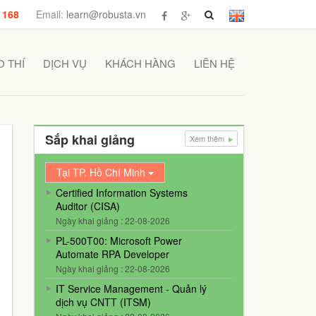
 168
Email:
learn@robusta.vn
 THÍ
DỊCH VỤ
KHÁCH HÀNG
LIÊN HỆ
Sắp khai giảng
Xem thêm
Tại TP. Hồ Chí Minh
Certified Information Systems
Auditor (CISA)
Ngày khai giảng : 22-08-2026
PL-500T00: Microsoft Power
Automate RPA Developer
Ngày khai giảng : 22-08-2026
IT Service Management - Quản lý
dịch vụ CNTT (ITSM)