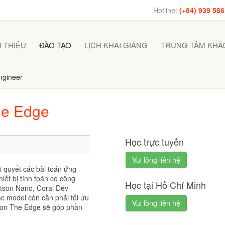
Hotline:
(+84) 939 586
I THIỆU
ĐÀO TẠO
LỊCH KHAI GIẢNG
TRUNG TÂM KHẢO
ngineer
he Edge
Học trực tuyến
Vui lòng liên hệ
 quyết các bài toán ứng
iết bị tính toán có công
Học tại Hồ Chí Minh
etson Nano, Coral Dev
các model còn cần phải tối ưu
Vui lòng liên hệ
g on The Edge sẽ góp phần