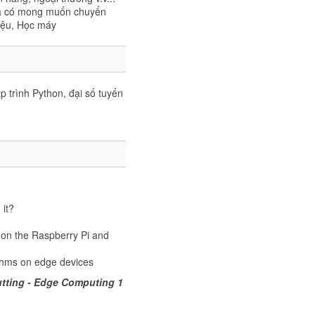
và có mong muốn chuyển
liệu, Học máy
p trình Python, đại số tuyến
it?
on the Raspberry Pi and
ithms on edge devices
utting - Edge Computing 1