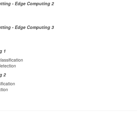
utting - Edge Computing 2
utting - Edge Computing 3
g 1
assification
detection
g 2
fication
ction