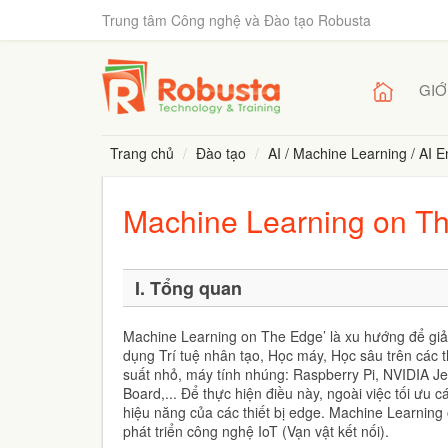
Trung tâm Công nghệ và Đào tạo Robusta
GIỚ
Trang chủ
Đào tạo
AI / Machine Learning / AI E
Machine Learning on T
I. Tổng quan
Machine Learning on The Edge’ là xu hướng để giải
dụng Trí tuệ nhân tạo, Học máy, Học sâu trên các th
suất nhỏ, máy tính nhúng: Raspberry Pi, NVIDIA J
Board,... Để thực hiện điều này, ngoài việc tối ưu 
hiệu năng của các thiết bị edge. Machine Learnin
phát triển công nghệ IoT (Vạn vật kết nối).