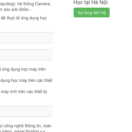
Học tại Hà Nội
omputing): hệ thống Camera
hăm sóc sức khỏe…
Vui lòng liên hệ
 đề thực tế ứng dụng học
ai ứng dụng học máy trên
 dụng học máy trên các thiết
áy tính trên các thiết bị
ư công nghệ thông tin, toán
ân hàng, ngoại thương v.v...