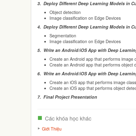
3.
Deploy Different Deep Learning Models in C
Object detection
Image classification on Edge Devices
4.
Deploy Different Deep Learning Models in C
Segmentation
Image classification on Edge Devices
5.
Write an Android/iOS App with Deep Learnin
Create an Android app that performs image cl
Create an Android app that performs object 
6.
Write an Android/iOS App with Deep Learnin
Create an iOS app that performs image classi
Create an iOS app that performs object dete
7.
Final Project Presentation
Các khóa học khác
Giới Thiệu