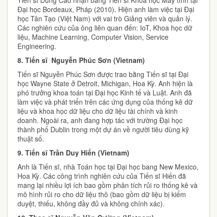
Đại học Bordeaux, Pháp (2010). Hiện anh làm việc tại Đại
học Tân Tạo (Việt Nam) với vai trò Giảng viên và quản lý.
Các nghiên cứu của ông liên quan đến: IoT, Khoa học dữ
liệu, Machine Learning, Computer Vision, Service
Engineering.
8.
Tiến sĩ Nguyễn Phúc Sơn (Vietnam)
Tiến sĩ Nguyễn Phúc Sơn được trao bằng Tiến sĩ tại Đại
học Wayne State ở Detroit, Michigan, Hoa Kỳ. Anh hiện là
phó trưởng khoa toán tại Đại học Kinh tế và Luật. Anh đã
làm việc và phát triển trên các ứng dụng của thống kê dữ
liệu và khoa học dữ liệu cho dữ liệu tài chính và kinh
doanh. Ngoài ra, anh đang hợp tác với trường Đại học
thành phố Dublin trong một dự án về người tiêu dùng kỹ
thuật số.
9.
Tiến sĩ Trần Duy Hiến (Vietnam)
Anh là Tiến sĩ, nhà Toán học tại Đại học bang New Mexico,
Hoa Kỳ. Các công trình nghiên cứu của Tiến sĩ Hiến đã
mang lại nhiều lợi ích bao gồm phân tích rủi ro thống kê và
mô hình rủi ro cho dữ liệu thô (bao gồm dữ liệu bị kiểm
duyệt, thiếu, không đầy đủ và không chính xác).