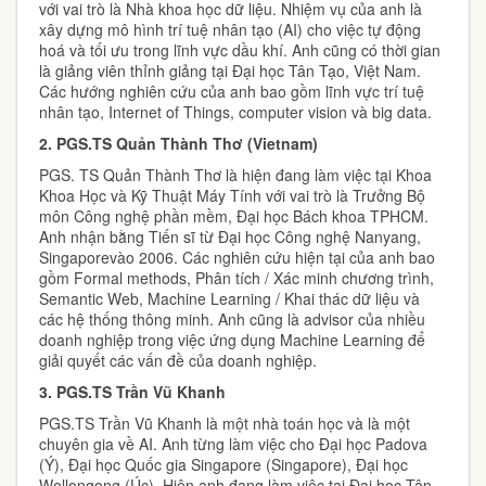
với vai trò là Nhà khoa học dữ liệu. Nhiệm vụ của anh là
xây dựng mô hình trí tuệ nhân tạo (AI) cho việc tự động
hoá và tối ưu trong lĩnh vực dầu khí. Anh cũng có thời gian
là giảng viên thỉnh giảng tại Đại học Tân Tạo, Việt Nam.
Các hướng nghiên cứu của anh bao gồm lĩnh vực trí tuệ
nhân tạo, Internet of Things, computer vision và big data.
2.
PGS.TS
Quản Thành Thơ (Vietnam)
PGS. TS Quản Thành Thơ là hiện đang làm việc tại Khoa
Khoa Học và Kỹ Thuật Máy Tính với vai trò là Trưởng Bộ
môn Công nghệ phần mềm, Đại học Bách khoa TPHCM.
Anh nhận bằng Tiến sĩ từ Đại học Công nghệ Nanyang,
Singaporevào 2006. Các nghiên cứu hiện tại của anh bao
gồm Formal methods, Phân tích / Xác minh chương trình,
Semantic Web, Machine Learning / Khai thác dữ liệu và
các hệ thống thông minh. Anh cũng là advisor của nhiều
doanh nghiệp trong việc ứng dụng Machine Learning để
giải quyết các vấn đề của doanh nghiệp.
3.
PGS.TS Trần Vũ Khanh
PGS.TS Trần Vũ Khanh là một nhà toán học và là một
chuyên gia về AI. Anh từng làm việc cho Đại học Padova
(Ý), Đại học Quốc gia Singapore (Singapore), Đại học
Wollongong (Úc). Hiện anh đang làm việc tại Đại học Tân