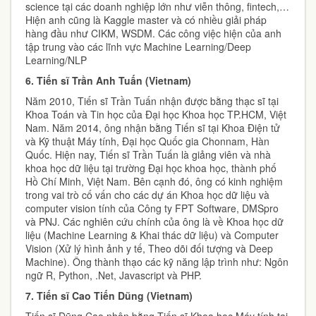
science tại các doanh nghiệp lớn như viễn thông, fintech,…
Hiện anh cũng là Kaggle master và có nhiều giải pháp
hàng đầu như CIKM, WSDM. Các công việc hiện của anh
tập trung vào các lĩnh vực Machine Learning/Deep
Learning/NLP
6.
Tiến sĩ Trần Anh Tuấn (Vietnam)
Năm 2010, Tiến sĩ Trần Tuấn nhận được bằng thạc sĩ tại
Khoa Toán và Tin học của Đại học Khoa học TP.HCM, Việt
Nam. Năm 2014, ông nhận bằng Tiến sĩ tại Khoa Điện tử
và Kỹ thuật Máy tính, Đại học Quốc gia Chonnam, Hàn
Quốc. Hiện nay, Tiến sĩ Trần Tuấn là giảng viên và nhà
khoa học dữ liệu tại trường Đại học khoa học, thành phố
Hồ Chí Minh, Việt Nam. Bên cạnh đó, ông có kinh nghiệm
trong vai trò cố vấn cho các dự án Khoa học dữ liệu và
computer vision tính của Công ty FPT Software, DMSpro
và PNJ. Các nghiên cứu chính của ông là về Khoa học dữ
liệu (Machine Learning & Khai thác dữ liệu) và Computer
Vision (Xử lý hình ảnh y tế, Theo dõi đối tượng và Deep
Machine). Ông thành thạo các kỹ năng lập trình như: Ngôn
ngữ R, Python, .Net, Javascript và PHP.
7.
Tiến sĩ Cao Tiến Dũng (Vietnam)
Tiến sĩ Dũng Cao nhận bằng Tiến sĩ Khoa học Máy tính tại