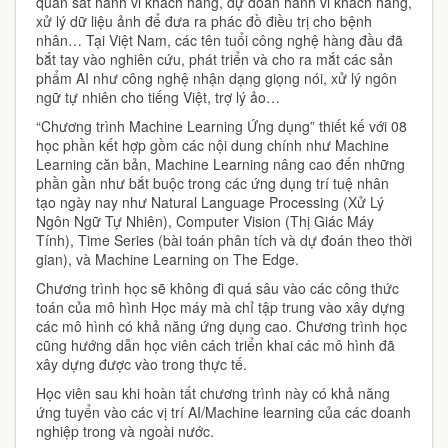
quan sát hành vi khách hàng, dự đoán hành vi khách hàng,
xử lý dữ liệu ảnh để đưa ra phác đồ điều trị cho bệnh
nhân… Tại Việt Nam, các tên tuổi công nghệ hàng đầu đã
bắt tay vào nghiên cứu, phát triển và cho ra mắt các sản
phẩm AI như công nghệ nhận dạng giọng nói, xử lý ngôn
ngữ tự nhiên cho tiếng Việt, trợ lý ảo…
“Chương trình Machine Learning Ứng dụng” thiết kế với 08
học phần kết hợp gồm các nội dung chính như Machine
Learning căn bản, Machine Learning nâng cao đến những
phần gần như bắt buộc trong các ứng dụng trí tuệ nhân
tạo ngày nay như Natural Language Processing (Xử Lý
Ngôn Ngữ Tự Nhiên), Computer Vision (Thị Giác Máy
Tính), Time Series (bài toán phân tích và dự đoán theo thời
gian), và Machine Learning on The Edge.
Chương trình học sẽ không đi quá sâu vào các công thức
toán của mô hình Học máy mà chỉ tập trung vào xây dựng
các mô hình có khả năng ứng dụng cao. Chương trình học
cũng hướng dẫn học viên cách triển khai các mô hình đã
xây dựng được vào trong thực tế.
Học viên sau khi hoàn tất chương trình này có khả năng
ứng tuyển vào các vị trí AI/Machine learning của các doanh
nghiệp trong và ngoài nước.