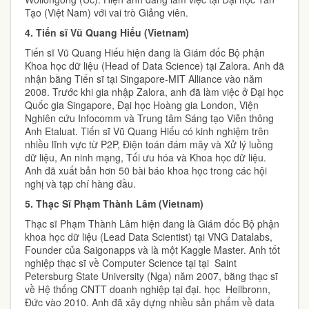
Tạo (Việt Nam) với vai trò Giảng viên.
4.
Tiến sĩ Vũ Quang Hiếu (Vietnam)
Tiến sĩ Vũ Quang Hiếu hiện đang là Giám đốc Bộ phận
Khoa học dữ liệu (Head of Data Science) tại Zalora. Anh đã
nhận bằng Tiến sĩ tại Singapore-MIT Alliance vào năm
2008. Trước khi gia nhập Zalora, anh đã làm việc ở Đại học
Quốc gia Singapore, Đại học Hoàng gia London, Viện
Nghiên cứu Infocomm và Trung tâm Sáng tạo Viễn thông
Anh Etaluat. Tiến sĩ Vũ Quang Hiếu có kinh nghiệm trên
nhiều lĩnh vực từ P2P, Điện toán đám mây và Xử lý luồng
dữ liệu, An ninh mạng, Tối ưu hóa và Khoa học dữ liệu.
Anh đã xuất bản hơn 50 bài báo khoa học trong các hội
nghị và tạp chí hàng đầu.
5.
Thạc Sĩ Phạm Thành Lâm (Vietnam)
Thạc sĩ Phạm Thành Lâm hiện đang là Giám đốc Bộ phận
khoa học dữ liệu (Lead Data Scientist) tại VNG Datalabs,
Founder của Saigonapps và là một Kaggle Master. Anh tốt
nghiệp thạc sĩ về Computer Science tại tại Saint
Petersburg State University (Nga) năm 2007, bằng thạc sĩ
về Hệ thống CNTT doanh nghiệp tại đại. học Heilbronn,
Đức vào 2010. Anh đã xây dựng nhiều sản phẩm về data