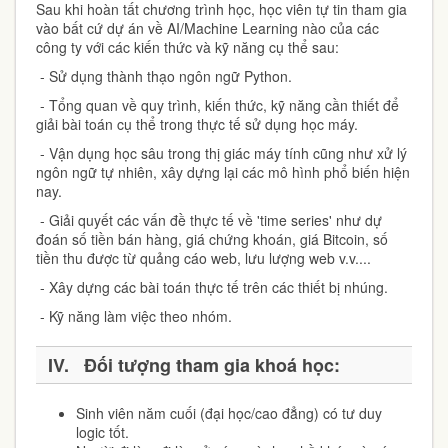
Sau khi hoàn tất chương trình học, học viên tự tin tham gia
vào bất cứ dự án về AI/Machine Learning nào của các
công ty với các kiến thức và kỹ năng cụ thể sau:
- Sử dụng thành thạo ngôn ngữ Python.
- Tổng quan về quy trình, kiến thức, kỹ năng cần thiết để
giải bài toán cụ thể trong thực tế sử dụng học máy.
- Vận dụng học sâu trong thị giác máy tính cũng như xử lý
ngôn ngữ tự nhiên, xây dựng lại các mô hình phổ biến hiện
nay.
- Giải quyết các vấn đề thực tế về 'time series' như dự
đoán số tiền bán hàng, giá chứng khoán, giá Bitcoin, số
tiền thu được từ quảng cáo web, lưu lượng web v.v....
- Xây dựng các bài toán thực tế trên các thiết bị nhúng.
- Kỹ năng làm việc theo nhóm.
IV. Đối tượng tham gia khoá học:
Sinh viên năm cuối (đại học/cao đẳng) có tư duy
logic tốt.