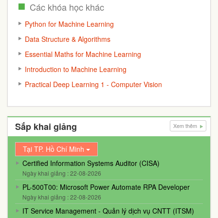
Các khóa học khác
Python for Machine Learning
Data Structure & Algorithms
Essential Maths for Machine Learning
Introduction to Machine Learning
Practical Deep Learning 1 - Computer Vision
Sắp khai giảng
Xem thêm
Tại TP. Hồ Chí Minh
Certified Information Systems Auditor (CISA)
Ngày khai giảng : 22-08-2026
PL-500T00: Microsoft Power Automate RPA Developer
Ngày khai giảng : 22-08-2026
IT Service Management - Quản lý dịch vụ CNTT (ITSM)