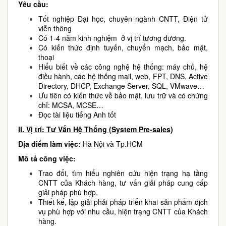
Yêu cầu:
Tốt nghiệp Đại học, chuyên ngành CNTT, Điện tử
viễn thông
Có 1-4 năm kinh nghiệm ở vị trí tương đương.
Có kiến thức định tuyến, chuyển mạch, bảo mật,
thoại
Hiểu biết về các công nghệ hệ thống: máy chủ, hệ
điều hành, các hệ thống mail, web, FPT, DNS, Active
Directory, DHCP, Exchange Server, SQL, VMwave…
Ưu tiên có kiến thức về bảo mật, lưu trữ và có chứng
chỉ: MCSA, MCSE…
Đọc tài liệu tiếng Anh tốt
II. Vị trí:
Tư Vấn Hệ Thống (System Pre-sales)
Địa điểm làm việc:
Hà Nội và Tp.HCM
Mô tả công việc:
Trao đổi, tìm hiểu nghiên cứu hiện trạng hạ tầng
CNTT của Khách hàng, tư vấn giải pháp cung cấp
giải pháp phù hợp.
Thiết kế, lập giải phải pháp triển khai sản phẩm dịch
vụ phù hợp với nhu cầu, hiện trạng CNTT của Khách
hàng.