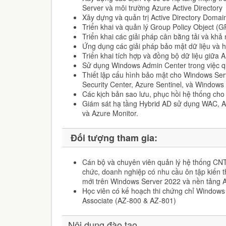
Server và môi trường Azure Active Directory
Xây dựng và quản trị Active Directory Domai
Triển khai và quản lý Group Policy Object (
Triển khai các giải pháp cân bằng tải và khả 
Ứng dụng các giải pháp bảo mật dữ liệu và 
Triển khai tích hợp và đồng bộ dữ liệu giữa
Sử dụng Windows Admin Center trong việc qu
Thiết lập cấu hình bảo mật cho Windows Ser
Security Center, Azure Sentinel, và Windo
Các kịch bản sao lưu, phục hồi hệ thống cho
Giám sát hạ tầng Hybrid AD sử dụng WAC, A
và Azure Monitor.
Đối tượng tham gia:
Cán bộ và chuyên viên quản lý hệ thống CNT
chức, doanh nghiệp có nhu cầu ôn tập kiến 
mới trên Windows Server 2022 và nền tảng Az
Học viên có kế hoạch thi chứng chỉ Windows 
Associate (AZ-800 & AZ-801)
Nội dung đào tạo