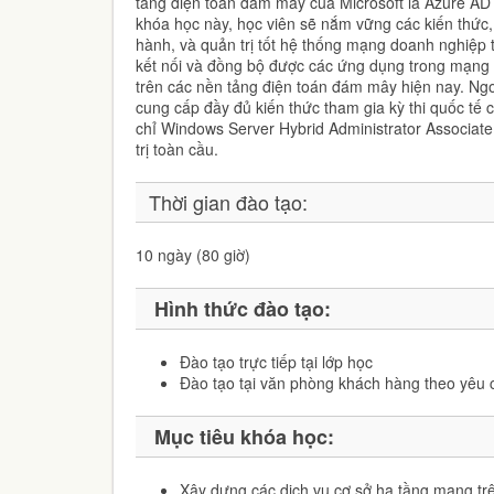
tảng điện toán đám mây của Microsoft là Azure A
khóa học này, học viên sẽ nắm vững các kiến thức, 
hành, và quản trị tốt hệ thống mạng doanh nghiệp t
kết nối và đồng bộ được các ứng dụng trong mạng 
trên các nền tảng điện toán đám mây hiện nay. Ngo
cung cấp đầy đủ kiến thức tham gia kỳ thi quốc tế 
chỉ Windows Server Hybrid Administrator Associat
trị toàn cầu.
Thời gian đào tạo:
10 ngày (80 giờ)
Hình thức đào tạo:
Đào tạo trực tiếp tại lớp học
Đào tạo tại văn phòng khách hàng theo yêu 
Mục tiêu khóa học:
Xây dựng các dịch vụ cơ sở hạ tầng mạng t