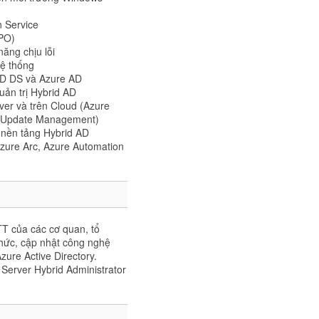
n Service
GPO)
năng chịu lỗi
hệ thống
 AD DS và Azure AD
ản trị Hybrid AD
ver và trên Cloud (Azure
ws Update Management)
 nền tảng Hybrid AD
zure Arc, Azure Automation
T của các cơ quan, tổ
thức, cập nhật công nghệ
ure Active Directory.
Server Hybrid Administrator