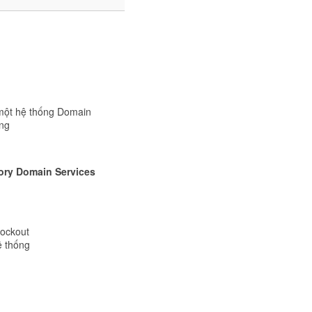
 một hệ thống Domain
ong
tory Domain Services
Lockout
ệ thống