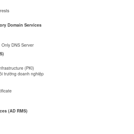
rests
tory Domain Services
d Only DNS Server
S)
rastructure (PKI)
môi trường doanh nghiệp
ificate
ices (AD RMS)