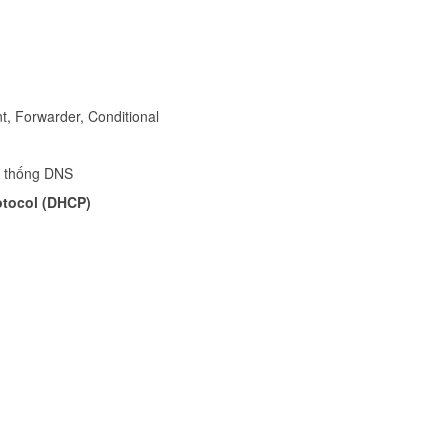
t, Forwarder, Conditional
hệ thống DNS
otocol (DHCP)