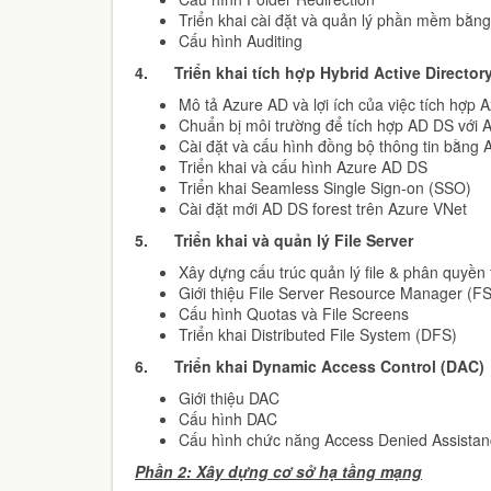
Triển khai cài đặt và quản lý phần mềm bằng
Cấu hình Auditing
4.
Triển khai tích hợp Hybrid Active Director
Mô tả Azure AD và lợi ích của việc tích hợp
Chuẩn bị môi trường để tích hợp AD DS với 
Cài đặt và cấu hình đồng bộ thông tin bằng
Triển khai và cấu hình Azure AD DS
Triển khai Seamless Single Sign-on (SSO)
Cài đặt mới AD DS forest trên Azure VNet
5.
Triển khai và quản lý File Server
Xây dựng cấu trúc quản lý file & phân quyền 
Giới thiệu File Server Resource Manager (
Cấu hình Quotas và File Screens
Triển khai Distributed File System (DFS)
6.
Triển khai Dynamic Access Control (DAC)
Giới thiệu DAC
Cấu hình DAC
Cấu hình chức năng Access Denied Assista
Phần 2: Xây dựng cơ sở hạ tầng mạng