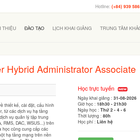
Hotline:
(+84) 939 586
I THIỆU
ĐÀO TẠO
LỊCH KHAI GIẢNG
TRUNG TÂM KHẢO
Hybrid Administrator Associate
Học trực tuyến
Ngày khai giảng :
31-08-2026
Giờ học :
18h30 - 21h30
 thiết kế, cài đặt, cấu hình
Ngày học :
Thứ 2 - 4 - 6
, từ các dịch vụ hạ tầng
Thời lượng :
80h
ch vụ quản lý tập trung
Học phí :
Liên hệ
CA, RMS, DAC, WSUS...) trên
a học cũng cung cấp các
 một hạ tầng mạng trên nền