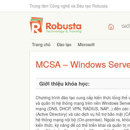
Trung tâm Công nghệ và Đào tạo Robusta
GIỚ
Trang chủ
Đào tạo
Microsoft
MCSA – Windows Server 
Giới thiệu khóa học:
Chương trình đào tạo cung cấp kiến thức tổng thể về
và quản trị hệ thống mạng trên nền Windows Server
mạng (DNS, DHCP, VPN, RADIUS, NAP...) đến các dị
(Active Directory) và các dịch vụ hỗ trợ bảo mật (
hệ thống mạng nội bộ (On-premise). Ngoài ra, khó
kiến thức, kỹ năng để có thể triển khai và quản trị