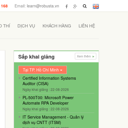
 168
Email:
learn@robusta.vn
 THÍ
DỊCH VỤ
KHÁCH HÀNG
LIÊN HỆ
Sắp khai giảng
Xem thêm
Tại TP. Hồ Chí Minh
Certified Information Systems
Auditor (CISA)
Ngày khai giảng : 22-08-2026
PL-500T00: Microsoft Power
Automate RPA Developer
Ngày khai giảng : 22-08-2026
IT Service Management - Quản lý
dịch vụ CNTT (ITSM)