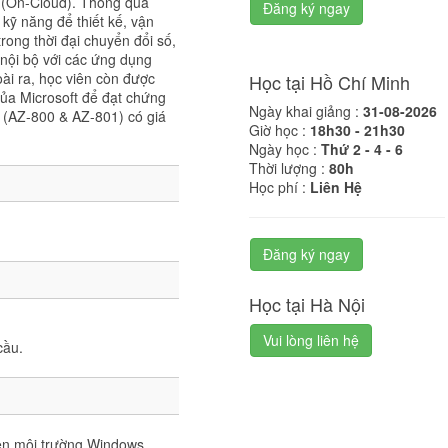
D (On-Cloud). Thông qua
Đăng ký ngay
kỹ năng để thiết kế, vận
rong thời đại chuyển đổi số,
nội bộ với các ứng dụng
ài ra, học viên còn được
Học tại Hồ Chí Minh
của Microsoft để đạt chứng
Ngày khai giảng :
31-08-2026
e (AZ-800 & AZ-801) có giá
Giờ học :
18h30 - 21h30
Ngày học :
Thứ 2 - 4 - 6
Thời lượng :
80h
Học phí :
Liên Hệ
Đăng ký ngay
Học tại Hà Nội
Vui lòng liên hệ
cầu.
rên môi trường Windows