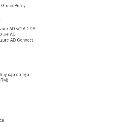
 Group Policy
y
 Azure AD với AD DS
Azure AD
 Azure AD Connect
truy cập dữ liệu
FSRM)
nce