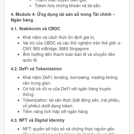
Token hóa chứng khoán và tài sản.
4.
Module 4: Ứng dụng tài sản số trong Tài chính –
Ngân hàng
4.1.
Stablecoin và CBDC
Khái niệm và cách thức ổn định giá trị.
Vai trò của CBDC và các thử nghiệm trên thế giới: e-
CNY, BIS mBridge, MAS Singapore.
Ảnh hưởng đến thanh toán bán lẻ và chuyển tiền
quốc tế.
4.2.
DeFi và Tokenization
Khái niệm DeFi: lending, borrowing, trading không
cần trung gian.
Cơ hội và rủi ro của DeFi với ngân hàng truyền
thống.
Tokenization: tài sản thực (bất động sản, trái phiếu,
cổ phiếu) dưới dạng token.
Tiềm năng tích hợp với ngân hàng.
4.3.
NFT và Digital Identity
NFT: quyền sở hữu số và chứng thực nguồn gốc.