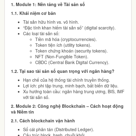
1. Module 1: Nền tảng về Tài sản số
1.1. Khái niệm cơ bản
Tài sản hữu hình vs. vô hình.
“Đặc tính khan hiếm tài sản số” (digital scarcity).
Các loại tài sản số:
Tiền mã hóa (cryptocurrencies).
Token tiện ích (utility tokens).
Token chứng khoán (security tokens).
NFT (Non-Fungible Token).
CBDC (Central Bank Digital Currency).
1.2.
Tại sao tài sản số quan trọng với ngân hàng?
Hạn chế của hệ thống tài chính truyền thống.
Lợi ích: phi tập trung, minh bạch, bất biến dữ liệu.
Xu hướng toàn cầu: ngân hàng trung ương, BIS, IMF
với tài sản số.
2.
Module 2: Công nghệ Blockchain – Cách hoạt động
và Niềm tin
2.1.
Cách blockchain vận hành
Sổ cái phân tán (Distributed Ledger).
Cấu trúc block, hash, chuỗi khối.