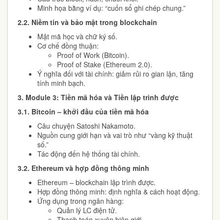
Minh họa bằng ví dụ: “cuốn sổ ghi chép chung.”
2.2.
Niềm tin và bảo mật trong blockchain
Mật mã học và chữ ký số.
Cơ chế đồng thuận:
Proof of Work (Bitcoin).
Proof of Stake (Ethereum 2.0).
Ý nghĩa đối với tài chính: giảm rủi ro gian lận, tăng
tính minh bạch.
3.
Module 3: Tiền mã hóa và Tiền lập trình được
3.1.
Bitcoin – khởi đầu của tiền mã hóa
Câu chuyện Satoshi Nakamoto.
Nguồn cung giới hạn và vai trò như “vàng kỹ thuật
số.”
Tác động đến hệ thống tài chính.
3.2.
Ethereum và hợp đồng thông minh
Ethereum – blockchain lập trình được.
Hợp đồng thông minh: định nghĩa & cách hoạt động.
Ứng dụng trong ngân hàng:
Quản lý LC điện tử.
Thanh toán xuyên biên giới.