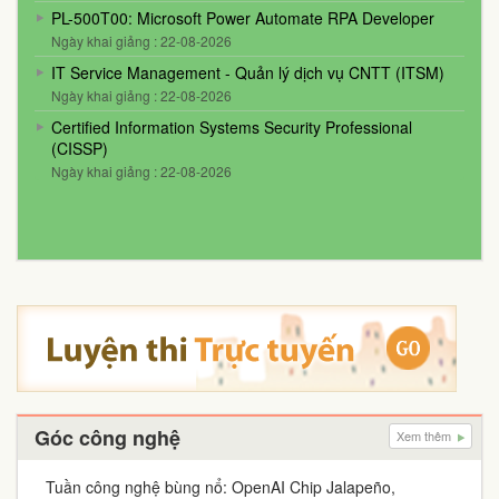
PL-500T00: Microsoft Power Automate RPA Developer
Ngày khai giảng : 22-08-2026
IT Service Management - Quản lý dịch vụ CNTT (ITSM)
Ngày khai giảng : 22-08-2026
Certified Information Systems Security Professional
(CISSP)
Ngày khai giảng : 22-08-2026
Góc công nghệ
Xem thêm
Tuần công nghệ bùng nổ: OpenAI Chip Jalapeño,