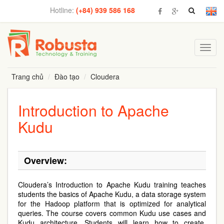
Hotline:
(+84) 939 586 168
Toggl
navig
Trang chủ
Đào tạo
Cloudera
Introduction to Apache
Kudu
Overview:
Cloudera’s Introduction to Apache Kudu training teaches
students the basics of Apache Kudu, a data storage system
for the Hadoop platform that is optimized for analytical
queries. The course covers common Kudu use cases and
Kudu architecture. Students will learn how to create,