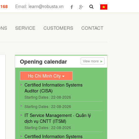
 168
Email:
learn@robusta.vn
ONS
SERVICE
CUSTOMERS
CONTACT
Opening calendar
View more
Ho Chi Minh City
Certified Information Systems
Auditor (CISA)
Starting Dates : 22-08-2026
Starting Dates : 22-08-2026
IT Service Management - Quản lý
dịch vụ CNTT (ITSM)
Starting Dates : 22-08-2026
Certified Information Systems