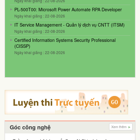
Ngày khai giảng : 22-08-2026
PL-500T00: Microsoft Power Automate RPA Developer
Ngày khai giảng : 22-08-2026
IT Service Management - Quản lý dịch vụ CNTT (ITSM)
Ngày khai giảng : 22-08-2026
Certified Information Systems Security Professional
(CISSP)
Ngày khai giảng : 22-08-2026
Góc công nghệ
Xem thêm