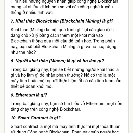
Tìm hiểu những nguyên nhân giúp công nghệ Blockchain
mang lại nhiều lợi ích hơn so với các công nghệ truyền
thống ở nhiều lĩnh vực.
7.
Khai thác Blockchain (Blockchain Mining) là gì?
Khai thác (Mining) là một quá trình ghi lại các giao dịch
đang chờ xử lý bằng cách thêm một khối mới vào
Blockchain thông qua một câu đố toán học. Trong phần
này, bạn sẽ biết Blockchain Mining là gì và nó hoạt động
như thế nào?
8.
Người khai thác (Miners) là gì và họ làm gì?
Trong bài giảng này, bạn sẽ biết những người khai thác là
gì và họ làm gì để nhận phần thưởng? Nó có thể là một
máy tính hoặc một người thực hiện tất cả các tính toán cần
thiết để đoán khối mới.
9.
Ethereum là gì?
Trong bài giảng này, bạn sẽ tìm hiểu về Ethereum, một nền
tảng chạy trên công nghệ Blockchain.
10.
Smart Contract là gì?
Smart contract là một mã máy tính thực thi một thỏa thuận
sử dụng Công nghệ Blockchain. Phần này giúp người học